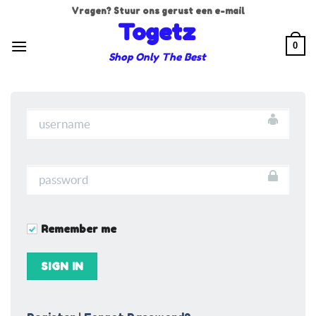
Ga
Vragen? Stuur ons gerust een e-mail
naar
Togetz
inhoud
0
Shop Only The Best
Remember me