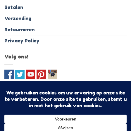
Betalen
Verzending
Retourneren
Privacy Policy
Volg ons!
IDeal
PayPal
MasterCard
Visa
Bancontact
Discover
Sofo
Algemene voorwaarden
Shoptegoed!
Copyright 2026 ©
Togetz