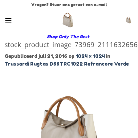
Ga
Vragen? Stuur ons gerust een e-mail
naar
inhoud
Shop Only The Best
stock_product_image_73969_2111632656
Gepubliceerd
juli 21, 2016
op
1024 × 1024
in
Trussardi Rugtas D66TRC1022 Refrancore Verde