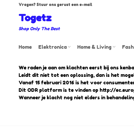
Ga
Vragen? Stuur ons gerust een e-mail
naar
Togetz
inhoud
Shop Only The Best
Home
Elektronica
Home & Living
Fash
We raden je aan om klachten eerst bij ons kenb
Leidt dit niet tot een oplossing, dan is het mog
Vanaf 15 februari 2016 is het voor consumente
Dit ODR platform is te vinden op
http://ec.eur
Wanneer je klacht nog niet elders in behandelin