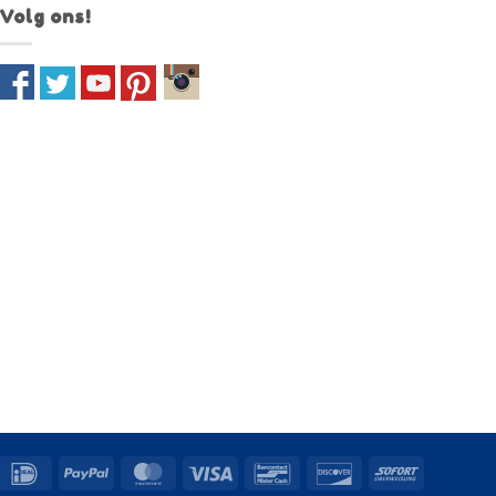
Volg ons!
IDeal
PayPal
MasterCard
Visa
Bancontact
Discover
Sofort