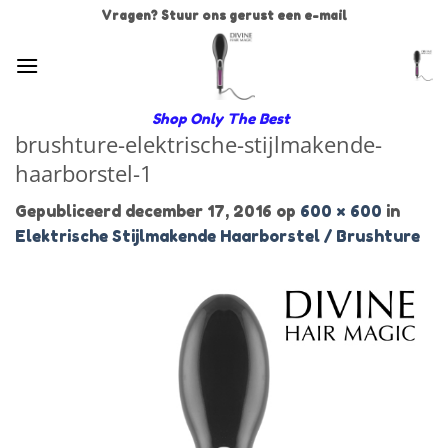
Ga
Vragen? Stuur ons gerust een e-mail
naar
inhoud
Shop Only The Best
brushture-elektrische-stijlmakende-
haarborstel-1
Gepubliceerd
december 17, 2016
op
600 × 600
in
Elektrische Stijlmakende Haarborstel / Brushture