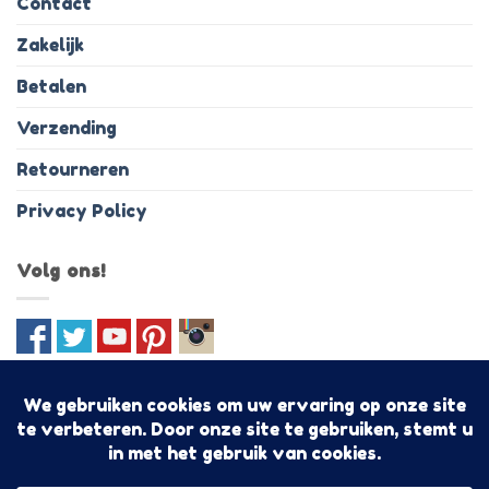
Contact
Zakelijk
Betalen
Verzending
Retourneren
Privacy Policy
Volg ons!
IDeal
PayPal
MasterCard
Visa
Bancontact
Discover
Sofo