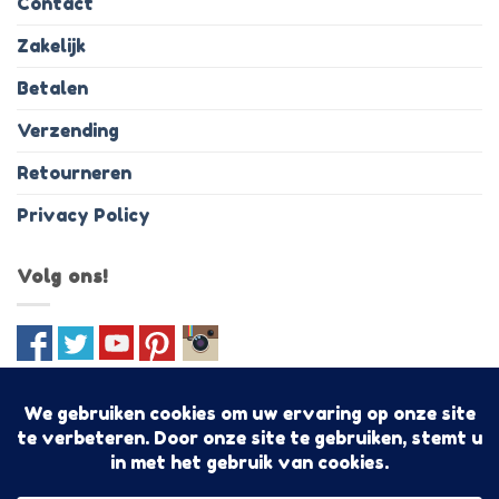
Contact
Zakelijk
Betalen
Verzending
Retourneren
Privacy Policy
Volg ons!
IDeal
PayPal
MasterCard
Visa
Bancontact
Discover
Sofo