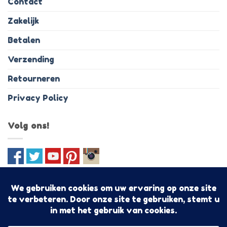
Contact
Zakelijk
Betalen
Verzending
Retourneren
Privacy Policy
Volg ons!
IDeal
PayPal
MasterCard
Visa
Bancontact
Discover
Sofo