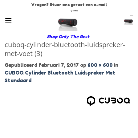
Ga
Vragen? Stuur ons gerust een e-mail
naar
inhoud
Shop Only The Best
cuboq-cylinder-bluetooth-luidspreker-
met-voet (3)
Gepubliceerd
februari 7, 2017
op
600 × 600
in
CUBOQ Cylinder Bluetooth Luidspreker Met
Standaard