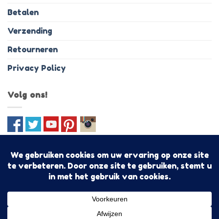
Betalen
Verzending
Retourneren
Privacy Policy
Volg ons!
IDeal
PayPal
MasterCard
Visa
Bancontact
Discover
Sofo
Algemene voorwaarden
Shoptegoed!
Copyright 2026 ©
Togetz