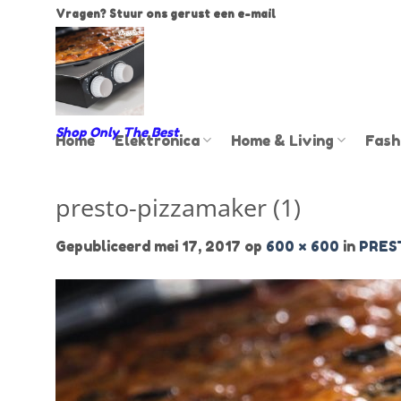
Ga
Vragen? Stuur ons gerust een e-mail
naar
inhoud
Shop Only The Best
Home
Elektronica
Home & Living
Fash
presto-pizzamaker (1)
Gepubliceerd
mei 17, 2017
op
600 × 600
in
PRES