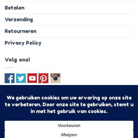
Betalen
Verzending
Retourneren
Privacy Policy
Volg ons!
IDeal
PayPal
MasterCard
Visa
Bancontact
Discover
Sofo
Algemene voorwaarden
Shoptegoed!
Copyright 2026 ©
Togetz