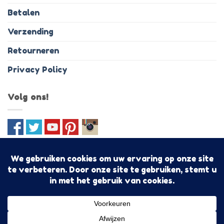
Betalen
Verzending
Retourneren
Privacy Policy
Volg ons!
IDeal
PayPal
MasterCard
Visa
Bancontact
Discover
Sofo
Algemene voorwaarden
Shoptegoed!
Copyright 2026 ©
Togetz