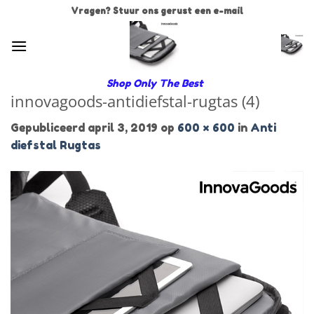
Ga
Vragen? Stuur ons gerust een e-mail
naar
inhoud
Shop Only The Best
innovagoods-antidiefstal-rugtas (4)
Gepubliceerd
april 3, 2019
op
600 × 600
in
Anti
diefstal Rugtas