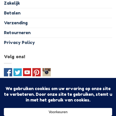
Zakelijk
Betalen
Verzending
Retourneren
Privacy Policy
Volg ons!
IDeal
PayPal
MasterCard
Visa
Bancontact
Discover
Sofo
Algemene voorwaarden