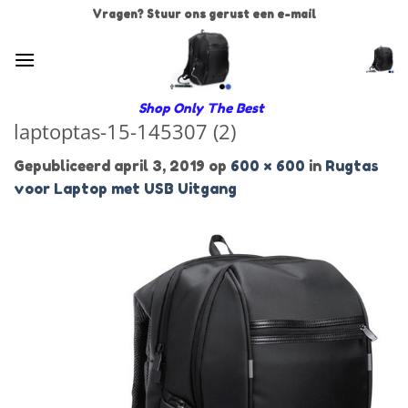
Ga
Vragen? Stuur ons gerust een e-mail
naar
inhoud
Shop Only The Best
laptoptas-15-145307 (2)
Gepubliceerd
april 3, 2019
op
600 × 600
in
Rugtas
voor Laptop met USB Uitgang