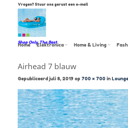
Ga
Vragen? Stuur ons gerust een e-mail
naar
inhoud
Shop Only The Best
Home
Elektronica
Home & Living
Fash
Airhead 7 blauw
Gepubliceerd
juli 8, 2019
op
700 × 700
in
Lounge