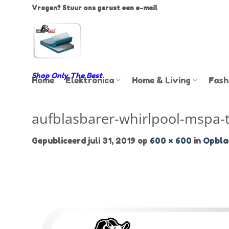
Ga
Vragen? Stuur ons gerust een e-mail
naar
inhoud
Shop Only The Best
Home
Elektronica
Home & Living
Fash
aufblasbarer-whirlpool-mspa-
Gepubliceerd
juli 31, 2019
op
600 × 600
in
Opbla