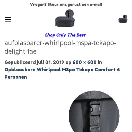
Ga
Vragen? Stuur ons gerust een e-mail
naar
inhoud
Shop Only The Best
aufblasbarer-whirlpool-mspa-tekapo-
delight-fae
Gepubliceerd
juli 31, 2019
op
600 × 600
in
Opblaasbare Whirlpool MSpa Tekapo Comfort 6
Personen