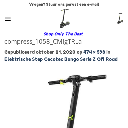
Ga
Vragen? Stuur ons gerust een e-mail
naar
inhoud
Shop Only The Best
compress_1058_CMigTRLa
Gepubliceerd
oktober 21, 2020
op
474 × 598
in
Elektrische Step Cecotec Bongo Serie Z Off Road