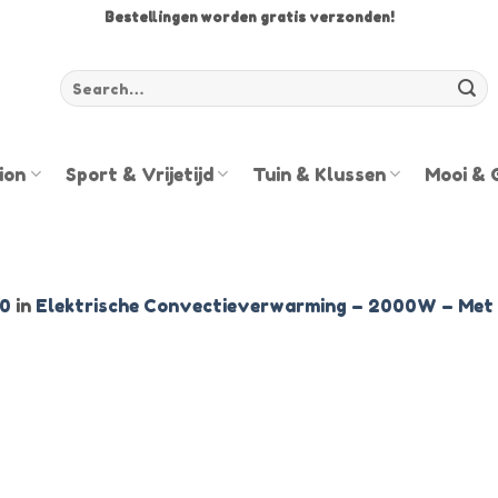
Bestellingen worden gratis verzonden!
Zoeken
voor:
ion
Sport & Vrijetijd
Tuin & Klussen
Mooi & 
00
in
Elektrische Convectieverwarming – 2000W – Met 