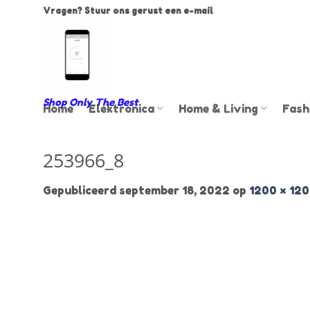
Ga
Vragen? Stuur ons gerust een e-mail
naar
inhoud
Shop Only The Best
Home
Elektronica
Home & Living
Fash
253966_8
Gepubliceerd
september 18, 2022
op
1200 × 12