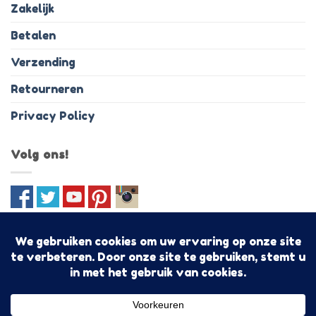
Zakelijk
Betalen
Verzending
Retourneren
Privacy Policy
Volg ons!
IDeal
PayPal
MasterCard
Visa
Bancontact
Discover
Sofo
Algemene voorwaarden