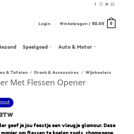
0
Login
Winkelwagen /
€
0.00
Gezond
Speelgoed
Auto & Motor
en & Tafelen
/
Drank & Accessoires
/
Wijnkoelers
ler Met Flessen Opener
rent
. BTW
e
er geef je jou feestje een vleugje glamour. Deze
e manier om flessen te koelen zoals, champagne,