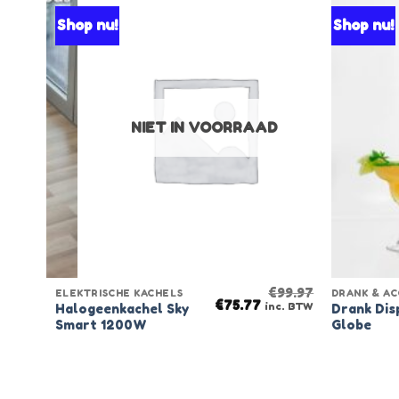
Shop nu!
Shop nu!
NIET IN VOORRAAD
€
99.95
€
99.97
ELEKTRISCHE KACHELS
DRANK & AC
rrent
Original
Current
€
75.77
nc. BTW
inc. BTW
Halogeenkachel Sky
Drank Dis
ice
price
price
Smart 1200W
Globe
was:
is:
3.97.
€99.97.
€75.77.