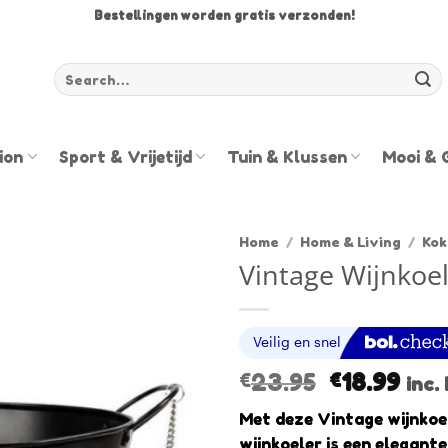
Bestellingen worden gratis verzonden!
Zoeken
voor:
ion
Sport & Vrijetijd
Tuin & Klussen
Mooi & 
Home
/
Home & Living
/
Kok
Vintage Wijnkoe
Original
Cur
23.95
18.99
€
€
inc
price
pric
Met deze Vintage wijnkoel
was:
is:
wijnkoeler is een elegant