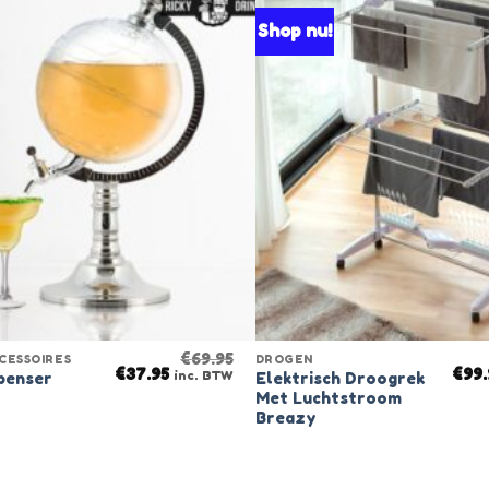
Shop nu!
€
69.95
CESSOIRES
DROGEN
Original
Current
Orig
€
37.95
€
99
inc. BTW
penser
Elektrisch Droogrek
price
price
pric
Met Luchtstroom
was:
is:
was:
Breazy
€69.95.
€37.95.
€112