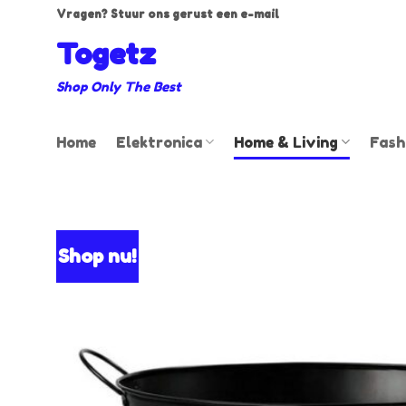
Ga
Vragen? Stuur ons gerust een e-mail
naar
Togetz
inhoud
Shop Only The Best
Home
Elektronica
Home & Living
Fash
Shop nu!