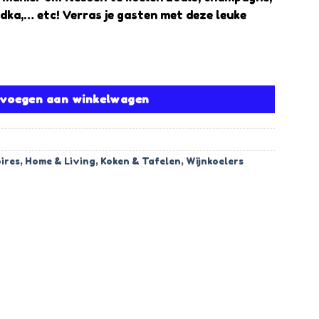
99.
wodka,… etc! Verras je gasten met deze leuke
essen Opener quantity
voegen aan winkelwagen
ires
,
Home & Living
,
Koken & Tafelen
,
Wijnkoelers